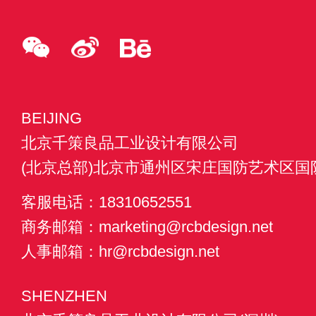
BEIJING
北京千策良品工业设计有限公司
这件艺术台灯，最开始主要是想到了以原始木料为初衷设计，打
(北京总部)北京市通州区宋庄国防艺术区国防
的木料台灯产品，木料材质纹理细腻，耐用，水浸不坏，比较耐高
纹理清晰美观、线条饱满流畅，经久耐用，导热性能好且保养简单
客服电话：18310652551
理直，力学强度相当高，耐磨损，材质相当的强，产品设计的可以
商务邮箱：marketing@rcbdesign.net
会倒，相当的平稳。
人事邮箱：hr@rcbdesign.net
千策良品对于这次的台灯产品设计，前期经过大方面的调查和
SHENZHEN
习惯和喜爱，经过探讨研究之后，制作了这款产品，这款
工业产品
品“”。