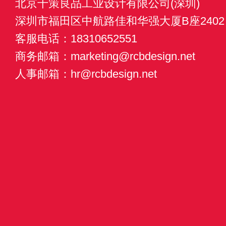
北京千策良品工业设计有限公司(深圳)
深圳市福田区中航路佳和华强大厦B座2402
客服电话：18310652551
商务邮箱：marketing@rcbdesign.net
人事邮箱：hr@rcbdesign.net
③第三个阶段是试加工生产阶段。因为数控加工手段的介入，使得
度降低，而且通过在数控机床上加工与测试，完成新产品的各种试
计的问题，检验各种设计关系的契合度，实践产品的可行性。
④第四个阶段是批量生产阶段。这也是开发程序中的最后一个环节
是产品的加工生产效率和市场宣传与供应关系，制定合理的环节匹